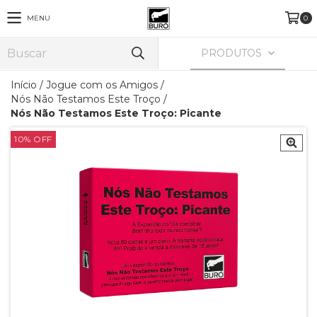
MENU
0
PRODUTOS
Início
/
Jogue com os Amigos
/
Nós Não Testamos Este Troço
/
Nós Não Testamos Este Troço: Picante
10
%
OFF